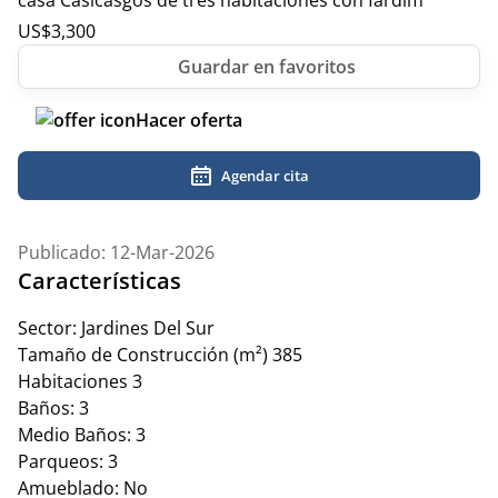
casa Casicasgos de tres habitaciones con fardim
US$
3,300
Hacer oferta
Agendar cita
Publicado: 12-Mar-2026
Características
Sector:
Jardines Del Sur
Tamaño de Construcción (m²)
385
Habitaciones
3
Baños:
3
Medio Baños:
3
Parqueos:
3
Amueblado:
No