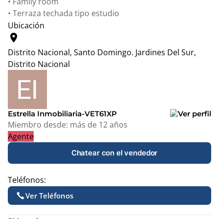
• Family room
• Terraza techada tipo estudio
Ubicación
location_on
Distrito Nacional, Santo Domingo.
Jardines Del Sur,
Distrito Nacional
Leaflet
|
© OpenStreetMap contributors
+
−
Estrella Inmobiliaria-VET61XP
Miembro desde:
más de 12 años
Agente
Chatear con el vendedor
Teléfonos:
Ver Teléfonos