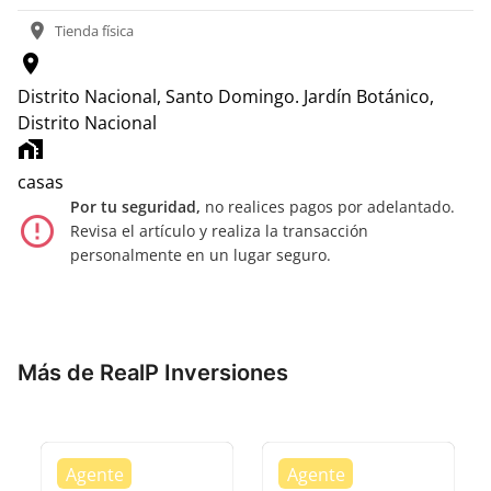
location_on
Tienda física
location_on
Distrito Nacional, Santo Domingo.
Jardín Botánico,
Distrito Nacional
home_work
casas
Por tu seguridad,
no realices pagos por adelantado.
error_outline
Revisa el artículo y realiza la transacción
personalmente en un lugar seguro.
Más de RealP Inversiones