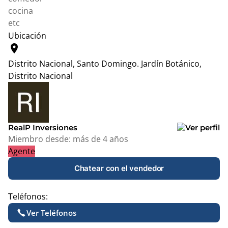
cocina
etc
Ubicación
location_on
Distrito Nacional, Santo Domingo.
Jardín Botánico,
Distrito Nacional
Leaflet
|
© OpenStreetMap contributors
+
−
RealP Inversiones
Miembro desde:
más de 4 años
Agente
Chatear con el vendedor
Teléfonos:
Ver Teléfonos