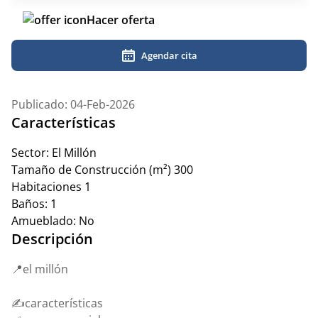
Hacer oferta
Agendar cita
Publicado: 04-Feb-2026
Características
Sector:
El Millón
Tamaño de Construcción (m²)
300
Habitaciones
1
Baños:
1
Amueblado:
No
Descripción
📍el millón
✍️características