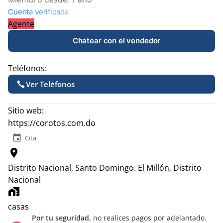
Cuenta verificada
Agente
Chatear con el vendedor
Teléfonos:
Ver Teléfonos
Sitio web:
https://corotos.com.do
event
Cita
location_on
Distrito Nacional, Santo Domingo.
El Millón, Distrito
Nacional
home_work
casas
Por tu seguridad,
no realices pagos por adelantado.