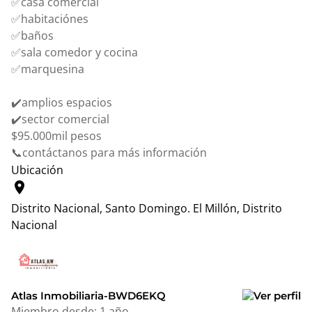
✅casa comercial
✅habitaciónes
✅baños
✅sala comedor y cocina
✅marquesina
✔️amplios espacios
✔️sector comercial
$95.000mil pesos
📞contáctanos para más información
Ubicación
location_on
Distrito Nacional, Santo Domingo.
El Millón, Distrito
Nacional
Leaflet
|
© OpenStreetMap contributors
+
−
Atlas Inmobiliaria-BWD6EKQ
Miembro desde:
1 año