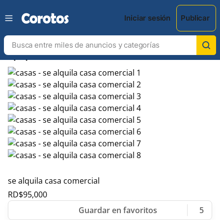
Iniciar sesión
Publicar
chevron_left
chevron_right
se alquila casa comercial
RD$
95,000
5