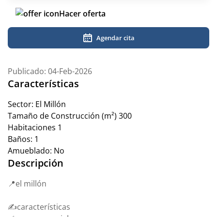
Hacer oferta
Agendar cita
Publicado: 04-Feb-2026
Características
Sector:
El Millón
Tamaño de Construcción (m²)
300
Habitaciones
1
Baños:
1
Amueblado:
No
Descripción
📍el millón
✍️características