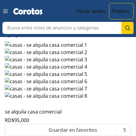
Iniciar sesión
Publicar
chevron_left
chevron_right
se alquila casa comercial
RD$
95,000
5