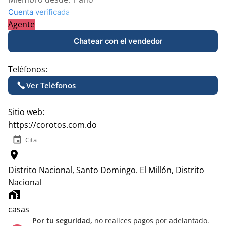
Cuenta verificada
Agente
Chatear con el vendedor
Teléfonos:
Ver Teléfonos
Sitio web:
https://corotos.com.do
event
Cita
location_on
Distrito Nacional, Santo Domingo.
El Millón, Distrito
Nacional
home_work
casas
Por tu seguridad,
no realices pagos por adelantado.