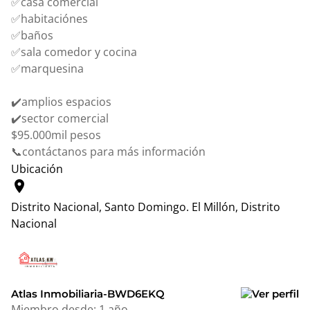
✅casa comercial
✅habitaciónes
✅baños
✅sala comedor y cocina
✅marquesina
✔️amplios espacios
✔️sector comercial
$95.000mil pesos
📞contáctanos para más información
Ubicación
location_on
Distrito Nacional, Santo Domingo.
El Millón, Distrito
Nacional
Leaflet
|
© OpenStreetMap contributors
+
−
Atlas Inmobiliaria-BWD6EKQ
Miembro desde:
1 año