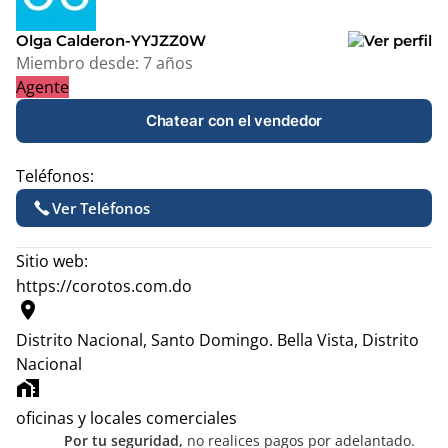
−
Olga Calderon-YYJZZ0W
Miembro desde:
7 años
Agente
Chatear con el vendedor
Teléfonos:
Ver Teléfonos
Sitio web:
https://corotos.com.do
location_on
Distrito Nacional, Santo Domingo.
Bella Vista, Distrito
Nacional
home_work
oficinas y locales comerciales
Por tu seguridad,
no realices pagos por adelantado.