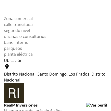
Zona comercial
calle transitada
segundo nivel
oficinas o consultorios
baño interno
parqueos
planta eléctrica
Ubicación
location_on
Distrito Nacional, Santo Domingo.
Los Prados, Distrito
Nacional
Leaflet
|
© OpenStreetMap contributors
+
−
RealP Inversiones
Miembro desde:
más de 4 años