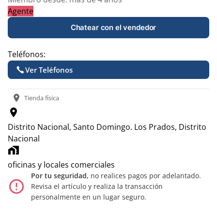
Agente
Chatear con el vendedor
Teléfonos:
Ver Teléfonos
location_on
Tienda física
location_on
Distrito Nacional, Santo Domingo.
Los Prados, Distrito
Nacional
home_work
oficinas y locales comerciales
Por tu seguridad,
no realices pagos por adelantado.
error_outline
Revisa el artículo y realiza la transacción
personalmente en un lugar seguro.