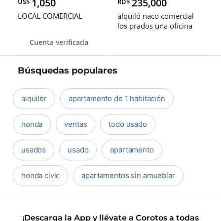
1,050
235,000
US$
RD$
LOCAL COMERCIAL
alquiló naco comercial
los prados una oficina
dos baños ideal para
Cuenta verificada
taller
Búsquedas populares
alquiler
apartamento de 1 habitación
honda
ventas
todo usado
usados
usado
apartamento
honda civic
apartamentos sin amueblar
¡Descarga la App y llévate a Corotos a todas