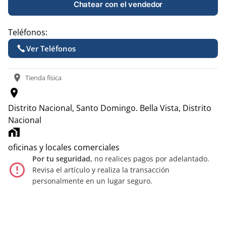
Chatear con el vendedor
Teléfonos:
Ver Teléfonos
location_on
Tienda física
location_on
Distrito Nacional, Santo Domingo.
Bella Vista, Distrito
Nacional
home_work
oficinas y locales comerciales
Por tu seguridad,
no realices pagos por adelantado.
error_outline
Revisa el artículo y realiza la transacción
personalmente en un lugar seguro.