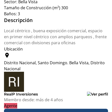
Sector:
Bella Vista
Tamaño de Construcción (m²)
300
Baños:
3
Descripción
Local céntrico , buena exposición comercial, espacio
en primer nivel céntrico con amplios parqueos , frente
comercial con divisiones para oficinas
Ubicación
location_on
Distrito Nacional, Santo Domingo.
Bella Vista, Distrito
Nacional
Leaflet
|
© OpenStreetMap contributors
+
−
RealP Inversiones
Miembro desde:
más de 4 años
Agente