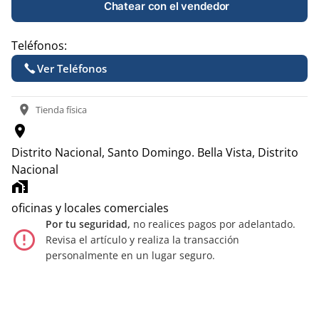
Chatear con el vendedor
Teléfonos:
Ver Teléfonos
location_on
Tienda física
location_on
Distrito Nacional, Santo Domingo.
Bella Vista, Distrito
Nacional
home_work
oficinas y locales comerciales
Por tu seguridad,
no realices pagos por adelantado.
error_outline
Revisa el artículo y realiza la transacción
personalmente en un lugar seguro.