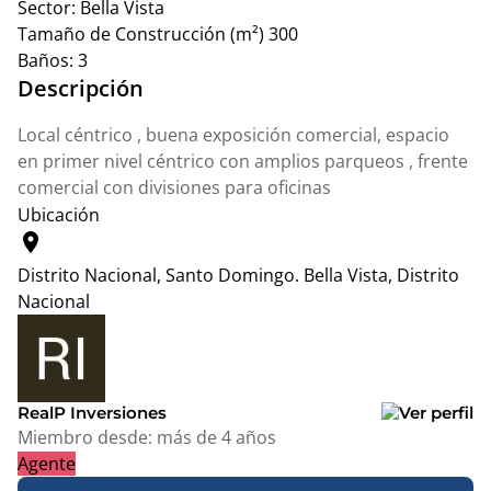
Sector:
Bella Vista
Tamaño de Construcción (m²)
300
Baños:
3
Descripción
Local céntrico , buena exposición comercial, espacio
en primer nivel céntrico con amplios parqueos , frente
comercial con divisiones para oficinas
Ubicación
location_on
Distrito Nacional, Santo Domingo.
Bella Vista, Distrito
Nacional
Leaflet
|
© OpenStreetMap contributors
+
−
RealP Inversiones
Miembro desde:
más de 4 años
Agente