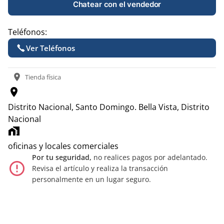
Chatear con el vendedor
Teléfonos:
Ver Teléfonos
location_on
Tienda física
location_on
Distrito Nacional, Santo Domingo.
Bella Vista, Distrito
Nacional
home_work
oficinas y locales comerciales
Por tu seguridad,
no realices pagos por adelantado.
error_outline
Revisa el artículo y realiza la transacción
personalmente en un lugar seguro.