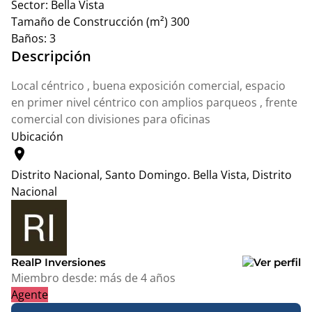
Sector:
Bella Vista
Tamaño de Construcción (m²)
300
Baños:
3
Descripción
Local céntrico , buena exposición comercial, espacio
en primer nivel céntrico con amplios parqueos , frente
comercial con divisiones para oficinas
Ubicación
location_on
Distrito Nacional, Santo Domingo.
Bella Vista, Distrito
Nacional
Leaflet
|
© OpenStreetMap contributors
+
−
RealP Inversiones
Miembro desde:
más de 4 años
Agente