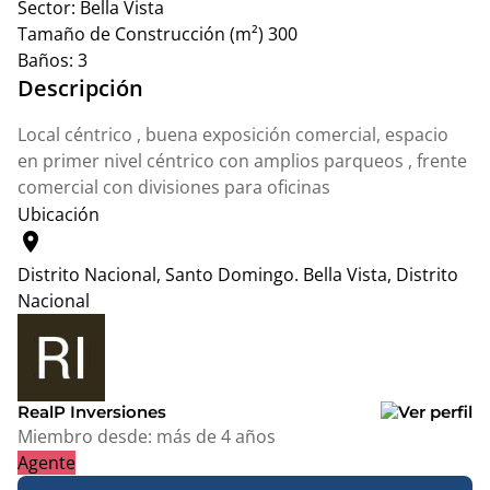
Sector:
Bella Vista
Tamaño de Construcción (m²)
300
Baños:
3
Descripción
Local céntrico , buena exposición comercial, espacio
en primer nivel céntrico con amplios parqueos , frente
comercial con divisiones para oficinas
Ubicación
location_on
Distrito Nacional, Santo Domingo.
Bella Vista, Distrito
Nacional
Leaflet
|
© OpenStreetMap contributors
+
−
RealP Inversiones
Miembro desde:
más de 4 años
Agente