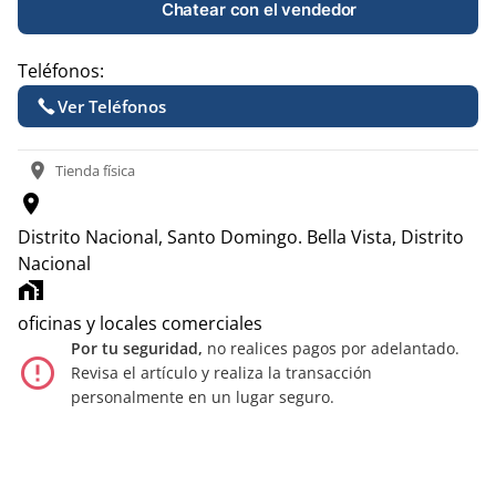
Chatear con el vendedor
Teléfonos:
Ver Teléfonos
location_on
Tienda física
location_on
Distrito Nacional, Santo Domingo.
Bella Vista, Distrito
Nacional
home_work
oficinas y locales comerciales
Por tu seguridad,
no realices pagos por adelantado.
error_outline
Revisa el artículo y realiza la transacción
personalmente en un lugar seguro.