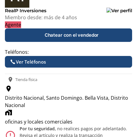
−
RealP Inversiones
Miembro desde:
más de 4 años
Agente
Chatear con el vendedor
Teléfonos:
Ver Teléfonos
location_on
Tienda física
location_on
Distrito Nacional, Santo Domingo.
Bella Vista, Distrito
Nacional
home_work
oficinas y locales comerciales
Por tu seguridad,
no realices pagos por adelantado.
error_outline
Revisa el artículo y realiza la transacción