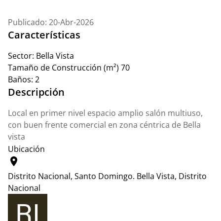
Publicado: 20-Abr-2026
Características
Sector:
Bella Vista
Tamaño de Construcción (m²)
70
Baños:
2
Descripción
Local en primer nivel espacio amplio salón multiuso,
con buen frente comercial en zona céntrica de Bella
vista
Ubicación
location_on
Distrito Nacional, Santo Domingo.
Bella Vista, Distrito
Nacional
Leaflet
|
© OpenStreetMap contributors
+