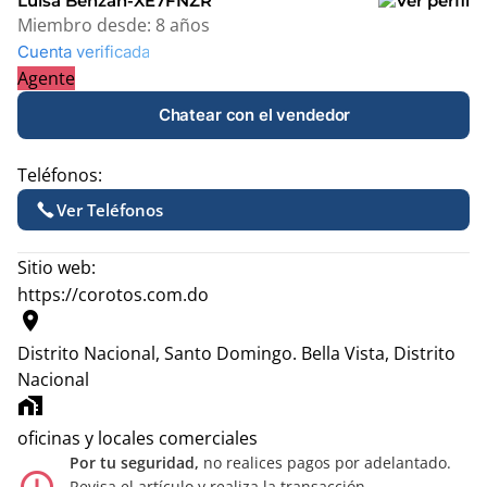
Luisa Benzan-XE7FNZR
Miembro desde:
8 años
Cuenta verificada
Agente
Chatear con el vendedor
Teléfonos:
Ver Teléfonos
Sitio web:
https://corotos.com.do
location_on
Distrito Nacional, Santo Domingo.
Bella Vista, Distrito
Nacional
home_work
oficinas y locales comerciales
Por tu seguridad,
no realices pagos por adelantado.
Revisa el artículo y realiza la transacción