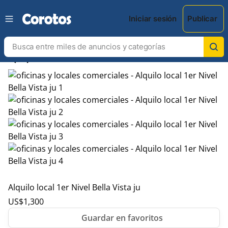
Iniciar sesión
Publicar
chevron_left
chevron_right
Alquilo local 1er Nivel Bella Vista ju
US$
1,300