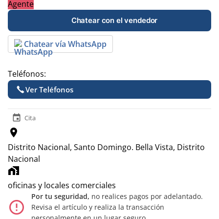
Agente
Chatear con el vendedor
Chatear vía WhatsApp
Teléfonos:
Ver Teléfonos
event
Cita
location_on
Distrito Nacional, Santo Domingo.
Bella Vista, Distrito
Nacional
home_work
oficinas y locales comerciales
Por tu seguridad,
no realices pagos por adelantado.
error_outline
Revisa el artículo y realiza la transacción
personalmente en un lugar seguro.