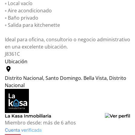
▫️ Local vacío
▫️ Aire acondicionado
▫️ Baño privado
▫️ Salida para kitchenette
Ideal para oficina, consultorio o negocio administrativo
en una excelente ubicación.
J8361C
Ubicación
location_on
Distrito Nacional, Santo Domingo.
Bella Vista, Distrito
Nacional
Leaflet
|
© OpenStreetMap contributors
+
−
La Kasa Inmobiliaria
Miembro desde:
más de 6 años
Cuenta verificada