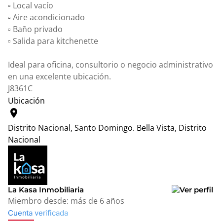
▫️ Local vacío
▫️ Aire acondicionado
▫️ Baño privado
▫️ Salida para kitchenette
Ideal para oficina, consultorio o negocio administrativo
en una excelente ubicación.
J8361C
Ubicación
location_on
Distrito Nacional, Santo Domingo.
Bella Vista, Distrito
Nacional
Leaflet
|
© OpenStreetMap contributors
+
−
La Kasa Inmobiliaria
Miembro desde:
más de 6 años
Cuenta verificada