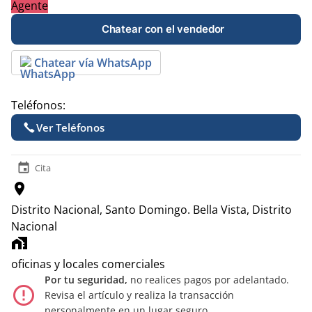
Agente
Chatear con el vendedor
Chatear vía WhatsApp
Teléfonos:
Ver Teléfonos
event
Cita
location_on
Distrito Nacional, Santo Domingo.
Bella Vista, Distrito
Nacional
home_work
oficinas y locales comerciales
Por tu seguridad,
no realices pagos por adelantado.
error_outline
Revisa el artículo y realiza la transacción
personalmente en un lugar seguro.