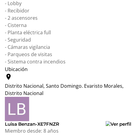
- Lobby
- ⁠Recibidor
- ⁠2 ascensores
- ⁠Cisterna
- ⁠Planta eléctrica full
- ⁠Seguridad
- ⁠Cámaras vigilancia
- ⁠Parqueos de visitas
- ⁠Sistema contra incendios
Ubicación
location_on
Distrito Nacional, Santo Domingo.
Evaristo Morales,
Distrito Nacional
Leaflet
|
© OpenStreetMap contributors
+
−
Luisa Benzan-XE7FNZR
Miembro desde:
8 años