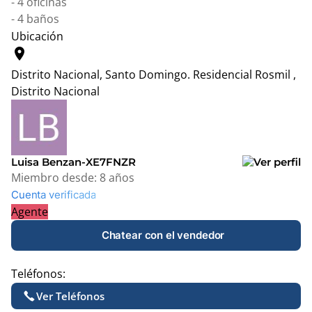
- 4 oficinas
- 4 baños
Ubicación
location_on
Distrito Nacional, Santo Domingo.
Residencial Rosmil ,
Distrito Nacional
Leaflet
|
© OpenStreetMap contributors
+
−
Luisa Benzan-XE7FNZR
Miembro desde:
8 años
Cuenta verificada
Agente
Chatear con el vendedor
Teléfonos:
Ver Teléfonos