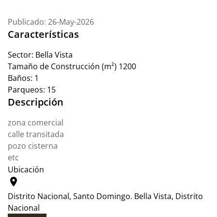
Publicado: 26-May-2026
Características
Sector:
Bella Vista
Tamaño de Construcción (m²)
1200
Baños:
1
Parqueos:
15
Descripción
zona comercial
calle transitada
pozo cisterna
etc
Ubicación
location_on
Distrito Nacional, Santo Domingo.
Bella Vista, Distrito
Nacional
Leaflet
|
© OpenStreetMap contributors