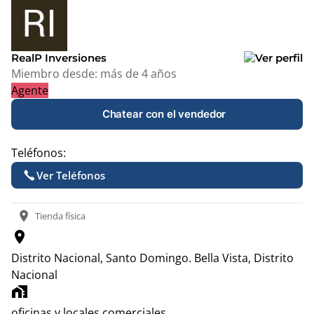
+
−
RealP Inversiones
Miembro desde:
más de 4 años
Agente
Chatear con el vendedor
Teléfonos:
Ver Teléfonos
location_on
Tienda física
location_on
Distrito Nacional, Santo Domingo.
Bella Vista, Distrito
Nacional
home_work
oficinas y locales comerciales