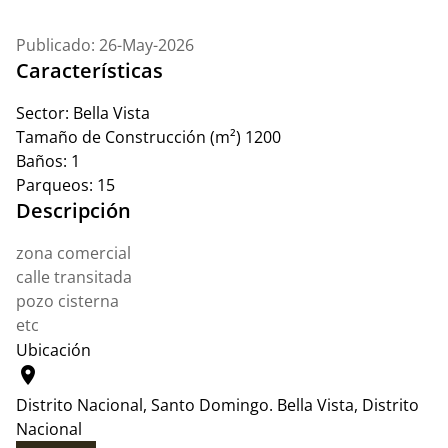
Publicado: 26-May-2026
Características
Sector:
Bella Vista
Tamaño de Construcción (m²)
1200
Baños:
1
Parqueos:
15
Descripción
zona comercial
calle transitada
pozo cisterna
etc
Ubicación
location_on
Distrito Nacional, Santo Domingo.
Bella Vista, Distrito
Nacional
Leaflet
|
© OpenStreetMap contributors