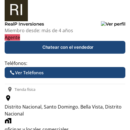
+
−
RealP Inversiones
Miembro desde:
más de 4 años
Agente
Chatear con el vendedor
Teléfonos:
Ver Teléfonos
location_on
Tienda física
location_on
Distrito Nacional, Santo Domingo.
Bella Vista, Distrito
Nacional
home_work
oficinas y locales comerciales