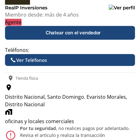
RealP Inversiones
Miembro desde:
más de 4 años
Agente
Chatear con el vendedor
Teléfonos:
Ver Teléfonos
location_on
Tienda física
location_on
Distrito Nacional, Santo Domingo.
Evaristo Morales,
Distrito Nacional
home_work
oficinas y locales comerciales
Por tu seguridad,
no realices pagos por adelantado.
error_outline
Revisa el artículo y realiza la transacción