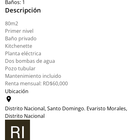
Baños:
1
Descripción
80m2
Primer nivel
Baño privado
Kitchenette
Planta eléctrica
Dos bombas de agua
Pozo tubular
Mantenimiento incluido
Renta mensual: RD$60,000
Ubicación
location_on
Distrito Nacional, Santo Domingo.
Evaristo Morales,
Distrito Nacional
Leaflet
|
© OpenStreetMap contributors
+
−