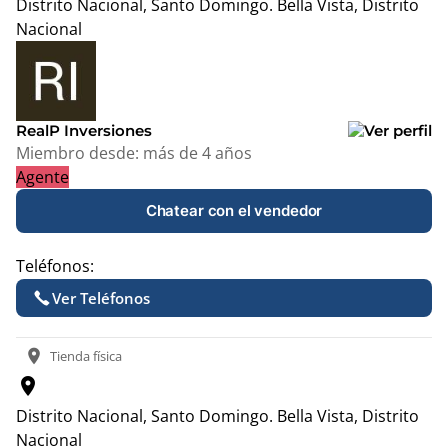
Distrito Nacional, Santo Domingo.
Bella Vista, Distrito
Nacional
Leaflet
|
© OpenStreetMap contributors
+
−
RealP Inversiones
Miembro desde:
más de 4 años
Agente
Chatear con el vendedor
Teléfonos:
Ver Teléfonos
location_on
Tienda física
location_on
Distrito Nacional, Santo Domingo.
Bella Vista, Distrito
Nacional