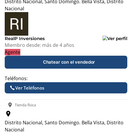
Distrito Nacional, Santo Domingo.
Bella Vista, Distrito
Nacional
Leaflet
|
© OpenStreetMap contributors
+
−
RealP Inversiones
Miembro desde:
más de 4 años
Agente
Chatear con el vendedor
Teléfonos:
Ver Teléfonos
location_on
Tienda física
location_on
Distrito Nacional, Santo Domingo.
Bella Vista, Distrito
Nacional