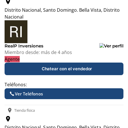
location_on
Distrito Nacional, Santo Domingo.
Bella Vista, Distrito
Nacional
Leaflet
|
© OpenStreetMap contributors
+
−
RealP Inversiones
Miembro desde:
más de 4 años
Agente
Chatear con el vendedor
Teléfonos:
Ver Teléfonos
location_on
Tienda física
location_on
Distrito Nacional, Santo Domingo.
Bella Vista, Distrito