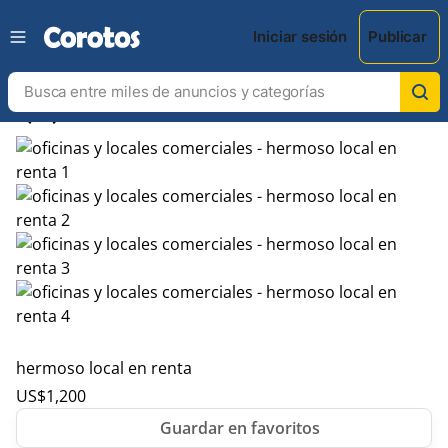
Iniciar sesión
Publicar
chevron_left
chevron_right
hermoso local en renta
US$
1,200