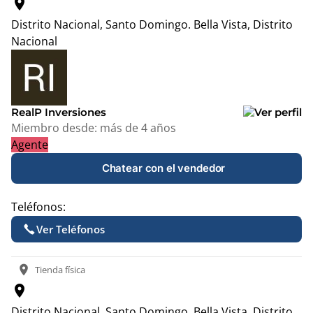
location_on
Distrito Nacional, Santo Domingo.
Bella Vista, Distrito
Nacional
Leaflet
|
© OpenStreetMap contributors
+
−
RealP Inversiones
Miembro desde:
más de 4 años
Agente
Chatear con el vendedor
Teléfonos:
Ver Teléfonos
location_on
Tienda física
location_on
Distrito Nacional, Santo Domingo.
Bella Vista, Distrito