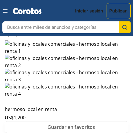
Iniciar sesión
Publicar
chevron_left
chevron_right
hermoso local en renta
US$
1,200