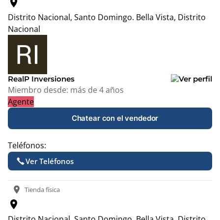
location_on
Distrito Nacional, Santo Domingo.
Bella Vista, Distrito
Nacional
Leaflet
|
© OpenStreetMap contributors
+
−
RealP Inversiones
Miembro desde:
más de 4 años
Agente
Chatear con el vendedor
Teléfonos:
Ver Teléfonos
location_on
Tienda física
location_on
Distrito Nacional, Santo Domingo.
Bella Vista, Distrito