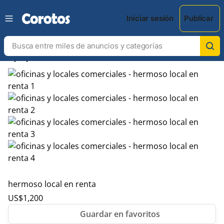
Iniciar sesión
Publicar
chevron_left
chevron_right
hermoso local en renta
US$
1,200