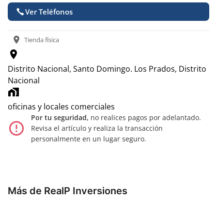
Ver Teléfonos
location_on
Tienda física
location_on
Distrito Nacional, Santo Domingo.
Los Prados, Distrito
Nacional
home_work
oficinas y locales comerciales
Por tu seguridad,
no realices pagos por adelantado.
error_outline
Revisa el artículo y realiza la transacción
personalmente en un lugar seguro.
Más de RealP Inversiones