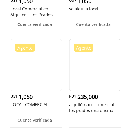
1,050
1,050
US$
US$
Local Comercial en
se alquila local
Alquiler – Los Prados
Cuenta verificada
Cuenta verificada
1,050
235,000
US$
RD$
LOCAL COMERCIAL
alquiló naco comercial
los prados una oficina
dos baños ideal para
Cuenta verificada
taller