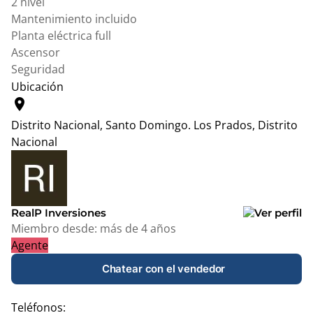
2 nivel
Mantenimiento incluido
Planta eléctrica full
Ascensor
Seguridad
Ubicación
location_on
Distrito Nacional, Santo Domingo.
Los Prados, Distrito
Nacional
Leaflet
|
© OpenStreetMap contributors
+
−
RealP Inversiones
Miembro desde:
más de 4 años
Agente
Chatear con el vendedor
Teléfonos: