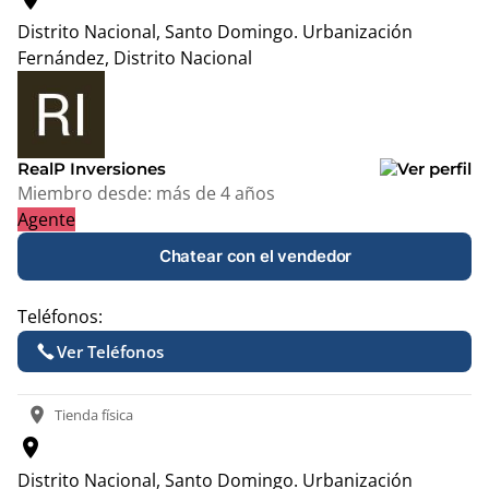
Distrito Nacional, Santo Domingo.
Urbanización
Fernández, Distrito Nacional
Leaflet
|
© OpenStreetMap contributors
+
−
RealP Inversiones
Miembro desde:
más de 4 años
Agente
Chatear con el vendedor
Teléfonos:
Ver Teléfonos
location_on
Tienda física
location_on
Distrito Nacional, Santo Domingo.
Urbanización