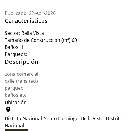
Publicado: 22-Abr-2026
Características
Sector:
Bella Vista
Tamaño de Construcción (m²)
60
Baños:
1
Parqueos:
1
Descripción
zona comercial
calle transitada
parqueo
baños etc
Ubicación
location_on
Distrito Nacional, Santo Domingo.
Bella Vista, Distrito
Nacional
Leaflet
|
© OpenStreetMap contributors