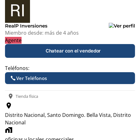
+
−
RealP Inversiones
Miembro desde:
más de 4 años
Agente
Chatear con el vendedor
Teléfonos:
Ver Teléfonos
location_on
Tienda física
location_on
Distrito Nacional, Santo Domingo.
Bella Vista, Distrito
Nacional
home_work
oficinas y locales comerciales