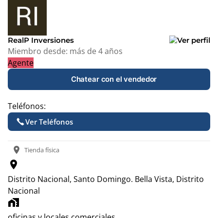
+
−
RealP Inversiones
Miembro desde:
más de 4 años
Agente
Chatear con el vendedor
Teléfonos:
Ver Teléfonos
location_on
Tienda física
location_on
Distrito Nacional, Santo Domingo.
Bella Vista, Distrito
Nacional
home_work
oficinas y locales comerciales