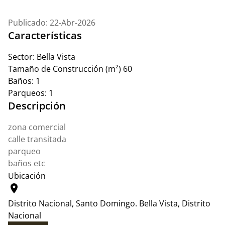
Publicado: 22-Abr-2026
Características
Sector:
Bella Vista
Tamaño de Construcción (m²)
60
Baños:
1
Parqueos:
1
Descripción
zona comercial
calle transitada
parqueo
baños etc
Ubicación
location_on
Distrito Nacional, Santo Domingo.
Bella Vista, Distrito
Nacional
Leaflet
|
© OpenStreetMap contributors