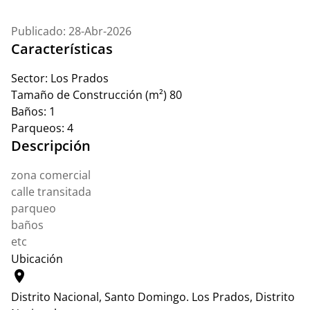
Publicado: 28-Abr-2026
Características
Sector:
Los Prados
Tamaño de Construcción (m²)
80
Baños:
1
Parqueos:
4
Descripción
zona comercial
calle transitada
parqueo
baños
etc
Ubicación
location_on
Distrito Nacional, Santo Domingo.
Los Prados, Distrito