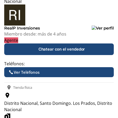
Nacional
Leaflet
|
© OpenStreetMap contributors
+
−
RealP Inversiones
Miembro desde:
más de 4 años
Agente
Chatear con el vendedor
Teléfonos:
Ver Teléfonos
location_on
Tienda física
location_on
Distrito Nacional, Santo Domingo.
Los Prados, Distrito
Nacional
home_work