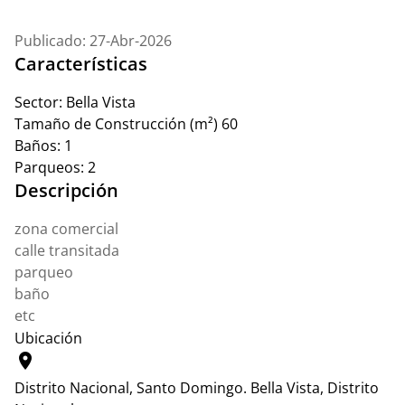
Publicado: 27-Abr-2026
Características
Sector:
Bella Vista
Tamaño de Construcción (m²)
60
Baños:
1
Parqueos:
2
Descripción
zona comercial
calle transitada
parqueo
baño
etc
Ubicación
location_on
Distrito Nacional, Santo Domingo.
Bella Vista, Distrito