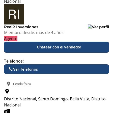
Nacional
Leaflet
|
© OpenStreetMap contributors
+
−
RealP Inversiones
Miembro desde:
más de 4 años
Agente
Chatear con el vendedor
Teléfonos:
Ver Teléfonos
location_on
Tienda física
location_on
Distrito Nacional, Santo Domingo.
Bella Vista, Distrito
Nacional
home_work