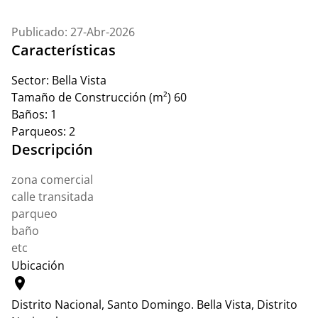
Publicado: 27-Abr-2026
Características
Sector:
Bella Vista
Tamaño de Construcción (m²)
60
Baños:
1
Parqueos:
2
Descripción
zona comercial
calle transitada
parqueo
baño
etc
Ubicación
location_on
Distrito Nacional, Santo Domingo.
Bella Vista, Distrito