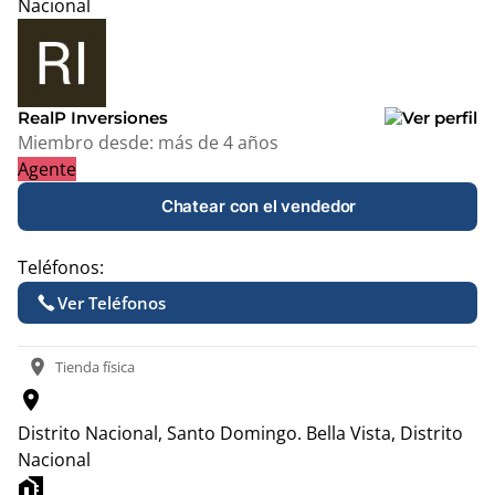
Nacional
Leaflet
|
© OpenStreetMap contributors
+
−
RealP Inversiones
Miembro desde:
más de 4 años
Agente
Chatear con el vendedor
Teléfonos:
Ver Teléfonos
location_on
Tienda física
location_on
Distrito Nacional, Santo Domingo.
Bella Vista, Distrito
Nacional
home_work