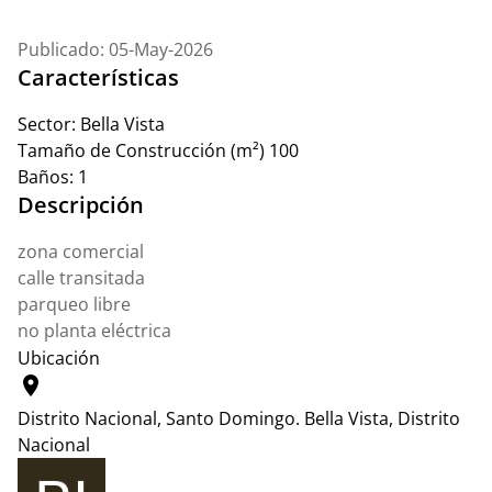
Publicado: 05-May-2026
Características
Sector:
Bella Vista
Tamaño de Construcción (m²)
100
Baños:
1
Descripción
zona comercial
calle transitada
parqueo libre
no planta eléctrica
Ubicación
location_on
Distrito Nacional, Santo Domingo.
Bella Vista, Distrito
Nacional
Leaflet
|
© OpenStreetMap contributors
+