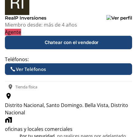
−
RealP Inversiones
Miembro desde:
más de 4 años
Agente
Chatear con el vendedor
Teléfonos:
Ver Teléfonos
location_on
Tienda física
location_on
Distrito Nacional, Santo Domingo.
Bella Vista, Distrito
Nacional
home_work
oficinas y locales comerciales
Por tu seguridad,
no realices pagos por adelantado.