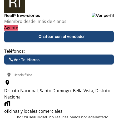
−
RealP Inversiones
Miembro desde:
más de 4 años
Agente
Chatear con el vendedor
Teléfonos:
Ver Teléfonos
location_on
Tienda física
location_on
Distrito Nacional, Santo Domingo.
Bella Vista, Distrito
Nacional
home_work
oficinas y locales comerciales
Por tu seguridad,
no realices pagos por adelantado.