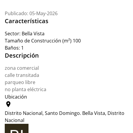
Publicado: 05-May-2026
Características
Sector:
Bella Vista
Tamaño de Construcción (m²)
100
Baños:
1
Descripción
zona comercial
calle transitada
parqueo libre
no planta eléctrica
Ubicación
location_on
Distrito Nacional, Santo Domingo.
Bella Vista, Distrito
Nacional
Leaflet
|
© OpenStreetMap contributors
+