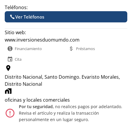
Teléfonos:
Ver Teléfonos
Sitio web:
www.inversionesduomumdo.com
monetization_on
attach_money
Financiamiento
Préstamos
event
Cita
location_on
Distrito Nacional, Santo Domingo.
Evaristo Morales,
Distrito Nacional
home_work
oficinas y locales comerciales
Por tu seguridad,
no realices pagos por adelantado.
error_outline
Revisa el artículo y realiza la transacción
personalmente en un lugar seguro.