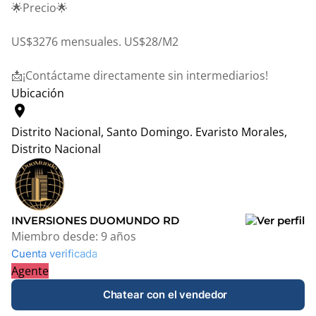
🌟Precio🌟
US$3276 mensuales. US$28/M2
📩¡Contáctame directamente sin intermediarios!
Ubicación
location_on
Distrito Nacional, Santo Domingo.
Evaristo Morales,
Distrito Nacional
Leaflet
|
© OpenStreetMap contributors
+
−
INVERSIONES DUOMUNDO RD
Miembro desde:
9 años
Cuenta verificada
Agente
Chatear con el vendedor