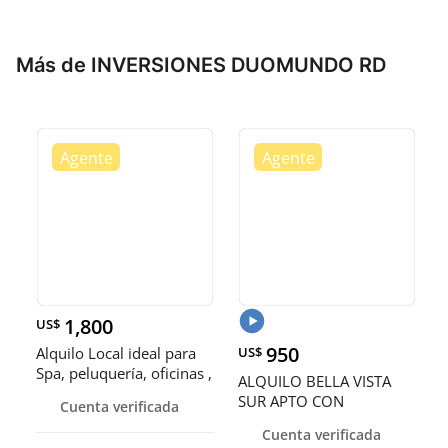
Más de INVERSIONES DUOMUNDO RD
1,800
US$
950
Alquilo Local ideal para
US$
Spa, peluquería, oficinas ,
ALQUILO BELLA VISTA
Negocios, de oportunidad
SUR APTO CON
Cuenta verificada
AMUEBLADO MODERNO
Cuenta verificada
IDEAL PARA EJECUTIVO O