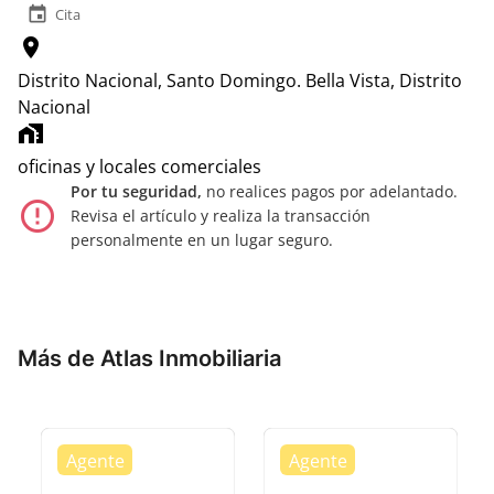
event
Cita
location_on
Distrito Nacional, Santo Domingo.
Bella Vista, Distrito
Nacional
home_work
oficinas y locales comerciales
Por tu seguridad,
no realices pagos por adelantado.
error_outline
Revisa el artículo y realiza la transacción
personalmente en un lugar seguro.
Más de Atlas Inmobiliaria