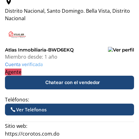
location_on
Distrito Nacional, Santo Domingo.
Bella Vista, Distrito
Nacional
Leaflet
|
© OpenStreetMap contributors
+
−
Atlas Inmobiliaria-BWD6EKQ
Miembro desde:
1 año
Cuenta verificada
Agente
Chatear con el vendedor
Teléfonos:
Ver Teléfonos
Sitio web:
https://corotos.com.do