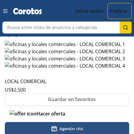
Iniciar sesión
Publicar
chevron_left
chevron_right
LOCAL COMERCIAL
US$
2,500
Hacer oferta
Agendar cita