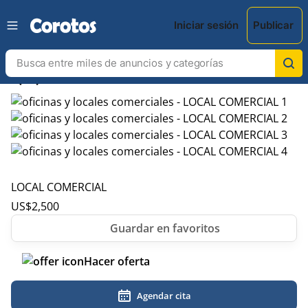
Iniciar sesión
Publicar
chevron_left
chevron_right
LOCAL COMERCIAL
US$
2,500
Hacer oferta
Agendar cita