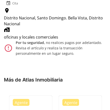
event
Cita
location_on
Distrito Nacional, Santo Domingo.
Bella Vista, Distrito
Nacional
home_work
oficinas y locales comerciales
Por tu seguridad,
no realices pagos por adelantado.
error_outline
Revisa el artículo y realiza la transacción
personalmente en un lugar seguro.
Más de Atlas Inmobiliaria