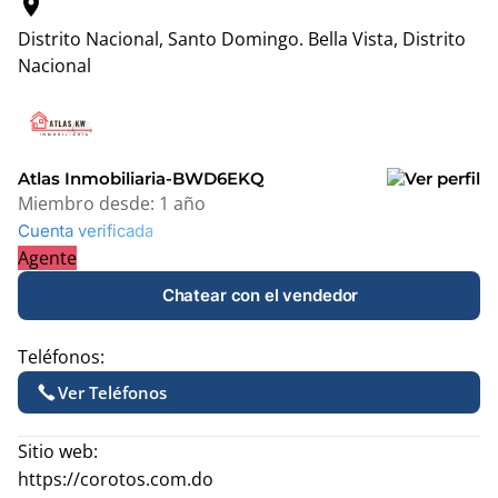
location_on
Distrito Nacional, Santo Domingo.
Bella Vista, Distrito
Nacional
Leaflet
|
© OpenStreetMap contributors
+
−
Atlas Inmobiliaria-BWD6EKQ
Miembro desde:
1 año
Cuenta verificada
Agente
Chatear con el vendedor
Teléfonos:
Ver Teléfonos
Sitio web:
https://corotos.com.do