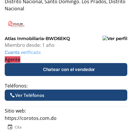
Distrito Nacional, Santo Domingo.
Los Prados, Distrito
Nacional
Leaflet
|
© OpenStreetMap contributors
+
−
Atlas Inmobiliaria-BWD6EKQ
Miembro desde:
1 año
Cuenta verificada
Agente
Chatear con el vendedor
Teléfonos:
Ver Teléfonos
Sitio web:
https://corotos.com.do
event
Cita