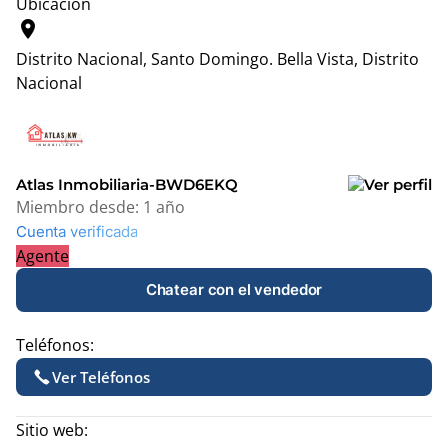
Ubicación
location_on
Distrito Nacional, Santo Domingo.
Bella Vista, Distrito
Nacional
Leaflet
|
© OpenStreetMap contributors
+
−
Atlas Inmobiliaria-BWD6EKQ
Miembro desde:
1 año
Cuenta verificada
Agente
Chatear con el vendedor
Teléfonos:
Ver Teléfonos
Sitio web: