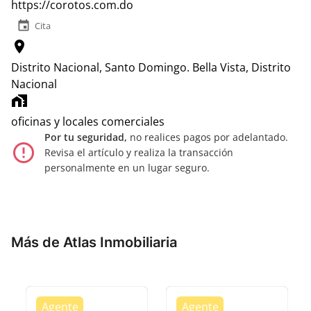
https://corotos.com.do
event
Cita
location_on
Distrito Nacional, Santo Domingo.
Bella Vista, Distrito
Nacional
home_work
oficinas y locales comerciales
Por tu seguridad,
no realices pagos por adelantado.
error_outline
Revisa el artículo y realiza la transacción
personalmente en un lugar seguro.
Más de Atlas Inmobiliaria