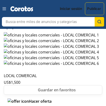
Iniciar sesión
Publicar
chevron_left
chevron_right
LOCAL COMERCIAL
US$
1,500
Hacer oferta