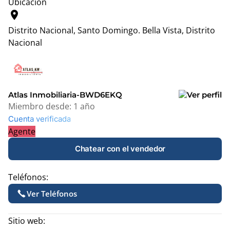
Ubicación
location_on
Distrito Nacional, Santo Domingo.
Bella Vista, Distrito
Nacional
Leaflet
|
© OpenStreetMap contributors
+
−
Atlas Inmobiliaria-BWD6EKQ
Miembro desde:
1 año
Cuenta verificada
Agente
Chatear con el vendedor
Teléfonos:
Ver Teléfonos
Sitio web: