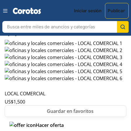
Iniciar sesión
Publicar
chevron_left
chevron_right
LOCAL COMERCIAL
US$
1,500
Hacer oferta