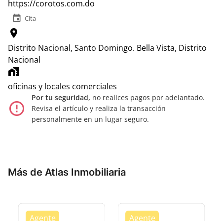
https://corotos.com.do
event
Cita
location_on
Distrito Nacional, Santo Domingo.
Bella Vista, Distrito
Nacional
home_work
oficinas y locales comerciales
Por tu seguridad,
no realices pagos por adelantado.
error_outline
Revisa el artículo y realiza la transacción
personalmente en un lugar seguro.
Más de Atlas Inmobiliaria