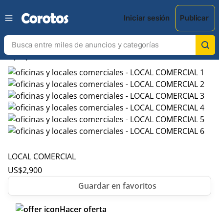
Iniciar sesión
Publicar
chevron_left
chevron_right
LOCAL COMERCIAL
US$
2,900
Hacer oferta