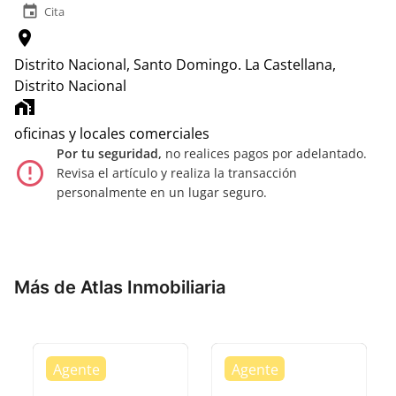
event
Cita
location_on
Distrito Nacional, Santo Domingo.
La Castellana,
Distrito Nacional
home_work
oficinas y locales comerciales
Por tu seguridad,
no realices pagos por adelantado.
error_outline
Revisa el artículo y realiza la transacción
personalmente en un lugar seguro.
Más de Atlas Inmobiliaria