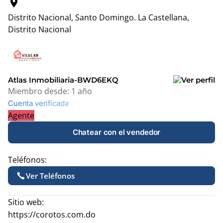
location_on
Distrito Nacional, Santo Domingo.
La Castellana,
Distrito Nacional
Leaflet
|
© OpenStreetMap contributors
+
−
Atlas Inmobiliaria-BWD6EKQ
Miembro desde:
1 año
Cuenta verificada
Agente
Chatear con el vendedor
Teléfonos:
Ver Teléfonos
Sitio web:
https://corotos.com.do