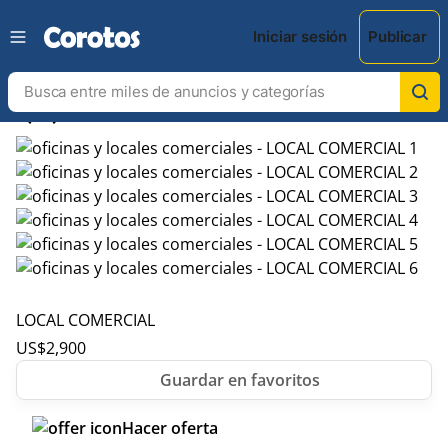
Iniciar sesión
Publicar
chevron_left
chevron_right
LOCAL COMERCIAL
US$
2,900
Hacer oferta