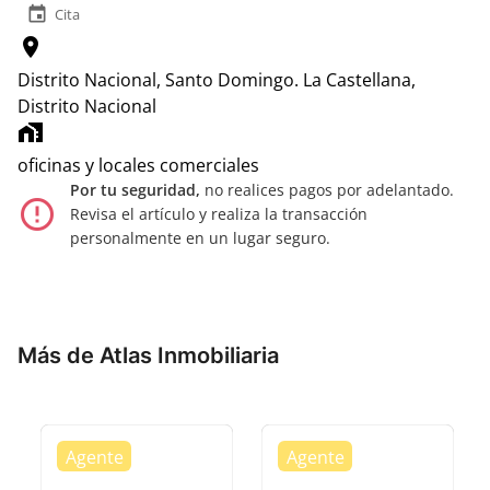
event
Cita
location_on
Distrito Nacional, Santo Domingo.
La Castellana,
Distrito Nacional
home_work
oficinas y locales comerciales
Por tu seguridad,
no realices pagos por adelantado.
error_outline
Revisa el artículo y realiza la transacción
personalmente en un lugar seguro.
Más de Atlas Inmobiliaria