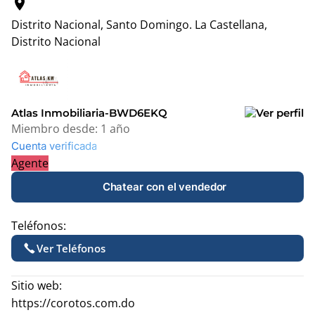
location_on
Distrito Nacional, Santo Domingo.
La Castellana,
Distrito Nacional
Leaflet
|
© OpenStreetMap contributors
+
−
Atlas Inmobiliaria-BWD6EKQ
Miembro desde:
1 año
Cuenta verificada
Agente
Chatear con el vendedor
Teléfonos:
Ver Teléfonos
Sitio web:
https://corotos.com.do