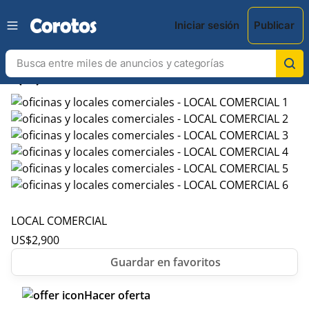
Iniciar sesión
Publicar
chevron_left
chevron_right
LOCAL COMERCIAL
US$
2,900
Hacer oferta