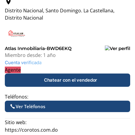
location_on
Distrito Nacional, Santo Domingo.
La Castellana,
Distrito Nacional
Leaflet
|
© OpenStreetMap contributors
+
−
Atlas Inmobiliaria-BWD6EKQ
Miembro desde:
1 año
Cuenta verificada
Agente
Chatear con el vendedor
Teléfonos:
Ver Teléfonos
Sitio web:
https://corotos.com.do