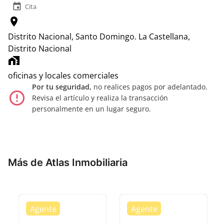
event
Cita
location_on
Distrito Nacional, Santo Domingo.
La Castellana,
Distrito Nacional
home_work
oficinas y locales comerciales
Por tu seguridad,
no realices pagos por adelantado.
error_outline
Revisa el artículo y realiza la transacción
personalmente en un lugar seguro.
Más de Atlas Inmobiliaria