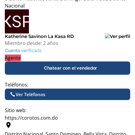
Nacional
Leaflet
|
© OpenStreetMap contributors
+
−
Katherine Savinon La Kasa RD
Miembro desde:
2 años
Cuenta verificada
Agente
Chatear con el vendedor
Teléfonos:
Ver Teléfonos
Sitio web:
https://corotos.com.do
location_on
Distrito Nacional, Santo Domingo.
Bella Vista, Distrito