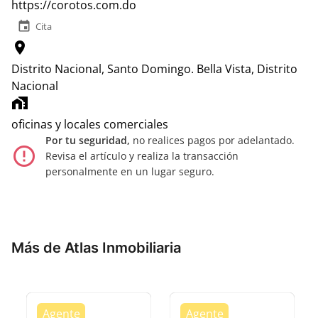
https://corotos.com.do
event
Cita
location_on
Distrito Nacional, Santo Domingo.
Bella Vista, Distrito
Nacional
home_work
oficinas y locales comerciales
Por tu seguridad,
no realices pagos por adelantado.
error_outline
Revisa el artículo y realiza la transacción
personalmente en un lugar seguro.
Más de Atlas Inmobiliaria