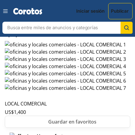
Iniciar sesión
Publicar
chevron_left
chevron_right
LOCAL COMERCIAL
US$
1,400