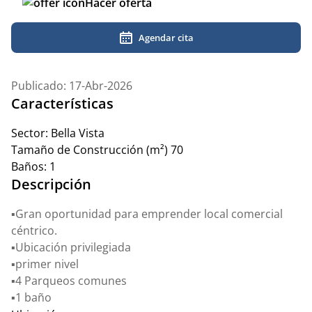
Hacer oferta
Agendar cita
Publicado: 17-Abr-2026
Características
Sector:
Bella Vista
Tamaño de Construcción (m²)
70
Baños:
1
Descripción
▪️Gran oportunidad para emprender local comercial
céntrico.
▪️Ubicación privilegiada
▪️primer nivel
▪️4 Parqueos comunes
▪️1 baño