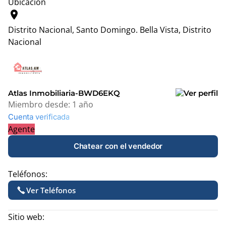
Ubicación
location_on
Distrito Nacional, Santo Domingo.
Bella Vista, Distrito
Nacional
Leaflet
|
© OpenStreetMap contributors
+
−
Atlas Inmobiliaria-BWD6EKQ
Miembro desde:
1 año
Cuenta verificada
Agente
Chatear con el vendedor
Teléfonos:
Ver Teléfonos
Sitio web: