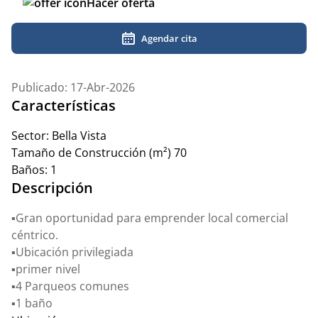
Hacer oferta
Agendar cita
Publicado: 17-Abr-2026
Características
Sector:
Bella Vista
Tamaño de Construcción (m²)
70
Baños:
1
Descripción
▪️Gran oportunidad para emprender local comercial
céntrico.
▪️Ubicación privilegiada
▪️primer nivel
▪️4 Parqueos comunes
▪️1 baño