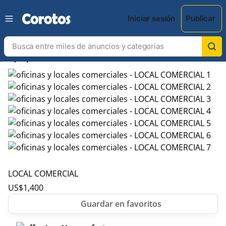
Iniciar sesión
Publicar
chevron_left
chevron_right
LOCAL COMERCIAL
US$
1,400