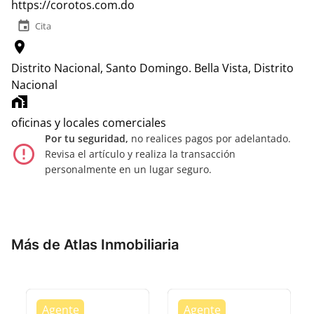
https://corotos.com.do
event
Cita
location_on
Distrito Nacional, Santo Domingo.
Bella Vista, Distrito
Nacional
home_work
oficinas y locales comerciales
Por tu seguridad,
no realices pagos por adelantado.
error_outline
Revisa el artículo y realiza la transacción
personalmente en un lugar seguro.
Más de Atlas Inmobiliaria