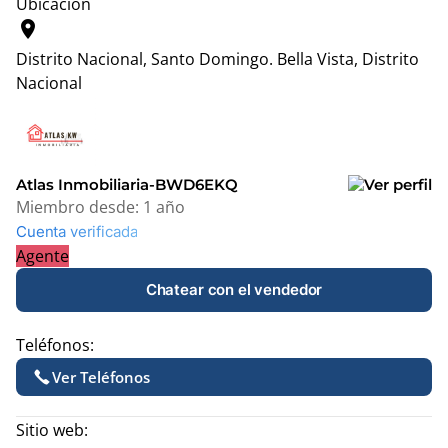
Ubicación
location_on
Distrito Nacional, Santo Domingo.
Bella Vista, Distrito
Nacional
Leaflet
|
© OpenStreetMap contributors
+
−
Atlas Inmobiliaria-BWD6EKQ
Miembro desde:
1 año
Cuenta verificada
Agente
Chatear con el vendedor
Teléfonos:
Ver Teléfonos
Sitio web: