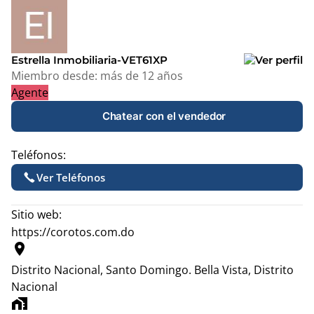
Estrella Inmobiliaria-VET61XP
Miembro desde:
más de 12 años
Agente
Chatear con el vendedor
Teléfonos:
Ver Teléfonos
Sitio web:
https://corotos.com.do
location_on
Distrito Nacional, Santo Domingo.
Bella Vista, Distrito
Nacional
home_work