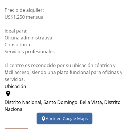
Precio de alquiler:
US$1,250 mensual
Ideal para:
Oficina administrativa
Consultorio
Servicios profesionales
El centro es reconocido por su ubicación céntrica y
fácil acceso, siendo una plaza funcional para oficinas y
servicios.
Ubicación
location_on
Distrito Nacional, Santo Domingo.
Bella Vista, Distrito
Nacional
Leaflet
|
© OpenStreetMap contributors
Abrir en Google Maps
+
−