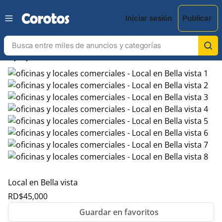
Iniciar sesión
Publicar
chevron_left
chevron_right
Local en Bella vista
RD$
45,000