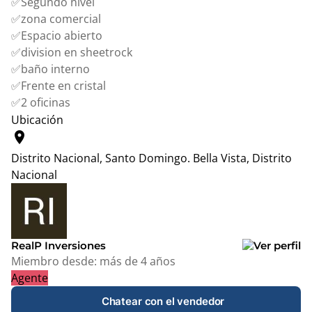
✅Segundo nivel
✅zona comercial
✅Espacio abierto
✅division en sheetrock
✅baño interno
✅Frente en cristal
✅2 oficinas
Ubicación
location_on
Distrito Nacional, Santo Domingo.
Bella Vista, Distrito
Nacional
Leaflet
|
© OpenStreetMap contributors
+
−
RealP Inversiones
Miembro desde:
más de 4 años
Agente
Chatear con el vendedor