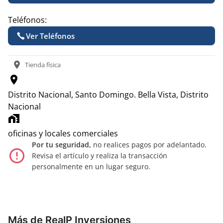
Teléfonos:
Ver Teléfonos
location_on
Tienda física
location_on
Distrito Nacional, Santo Domingo.
Bella Vista, Distrito
Nacional
home_work
oficinas y locales comerciales
Por tu seguridad,
no realices pagos por adelantado.
error_outline
Revisa el artículo y realiza la transacción
personalmente en un lugar seguro.
Más de RealP Inversiones