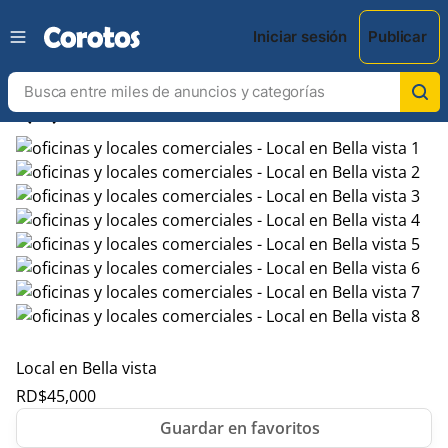
Iniciar sesión
Publicar
chevron_left
chevron_right
Local en Bella vista
RD$
45,000