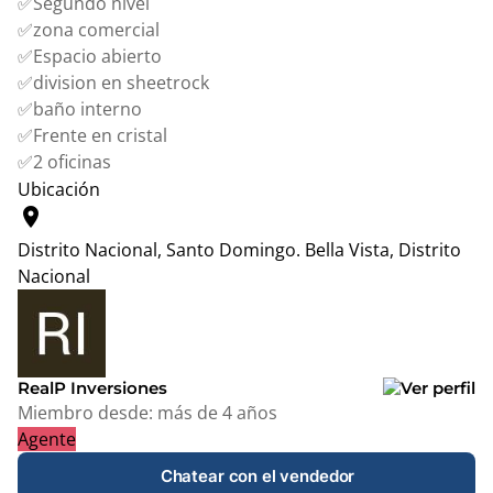
✅Segundo nivel
✅zona comercial
✅Espacio abierto
✅division en sheetrock
✅baño interno
✅Frente en cristal
✅2 oficinas
Ubicación
location_on
Distrito Nacional, Santo Domingo.
Bella Vista, Distrito
Nacional
Leaflet
|
© OpenStreetMap contributors
+
−
RealP Inversiones
Miembro desde:
más de 4 años
Agente
Chatear con el vendedor