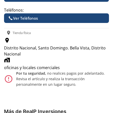
Teléfonos:
Ver Teléfonos
location_on
Tienda física
location_on
Distrito Nacional, Santo Domingo.
Bella Vista, Distrito
Nacional
home_work
oficinas y locales comerciales
Por tu seguridad,
no realices pagos por adelantado.
error_outline
Revisa el artículo y realiza la transacción
personalmente en un lugar seguro.
Más de RealP Inversiones