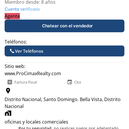
Miembro desde:
8 años
Cuenta verificada
Agente
Chatear con el vendedor
Teléfonos:
Ver Teléfonos
Sitio web:
www.ProCimaxRealty.com
receipt
event
Factura fiscal
Cita
location_on
Distrito Nacional, Santo Domingo.
Bella Vista, Distrito
Nacional
home_work
oficinas y locales comerciales
Por tu seguridad,
no realices pagos por adelantado.