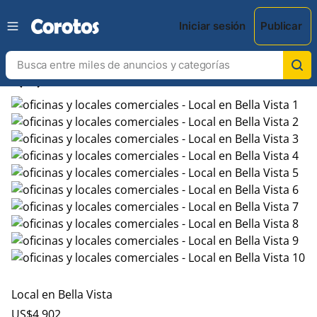
Iniciar sesión
Publicar
chevron_left
chevron_right
Local en Bella Vista
US$
4,902