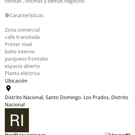
tiendas , oficinas y demás negocios
🛑Características
Zona comercial
calle transitada
Primer nivel
baño interno
parqueos frontales
espacio abierto
Planta eléctrica
Ubicación
location_on
Distrito Nacional, Santo Domingo.
Los Prados, Distrito
Nacional
Leaflet
|
© OpenStreetMap contributors
+
−