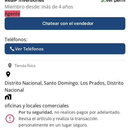
RealP Inversiones
Miembro desde:
más de 4 años
Agente
Chatear con el vendedor
Teléfonos:
Ver Teléfonos
location_on
Tienda física
location_on
Distrito Nacional, Santo Domingo.
Los Prados, Distrito
Nacional
home_work
oficinas y locales comerciales
Por tu seguridad,
no realices pagos por adelantado.
error_outline
Revisa el artículo y realiza la transacción
personalmente en un lugar seguro.